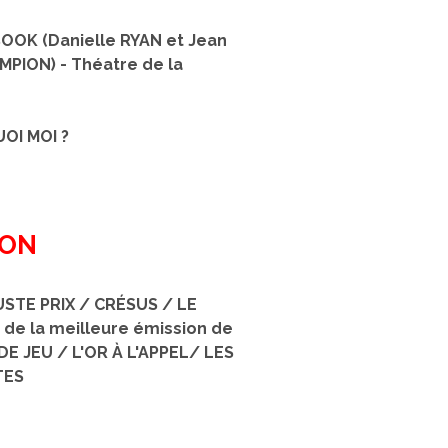
OOK (Danielle RYAN et Jean
MPION) -
Théatre de la
OI MOI ?
ION
STE PRIX / CRÉSUS / LE
r de la meilleure
émission de
DE JEU / L'OR À L'APPEL/ LES
TES