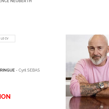
ENCE NEUBERTH
 LE CV
TRINGUE
- Cyril SEBAS
ION