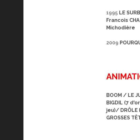
1995
LE SURB
Francois CHA
Michodière
2009
POURQU
ANIMAT
BOOM / LE JU
BIGDIL
(7 d'o
jeu)/ DRÔLE 
GROSSES
TÊ