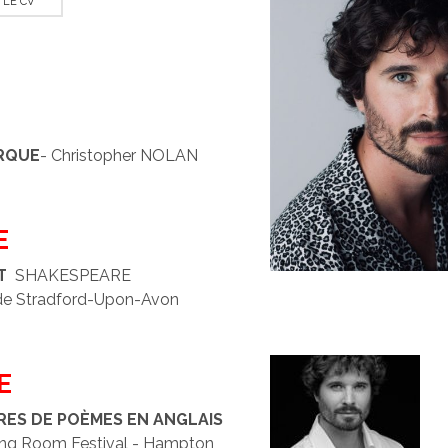
 LE CV
RQUE
- Christopher NOLAN
E
ET
SHAKESPEARE
é de Stradford-Upon-Avon
E
RES DE POÈMES EN ANGLAIS
ng Room Festival - Hampton