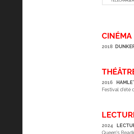
TÉLÉCHARGER
CINÉMA
2018
DUNKE
THÉÂTR
2016
HAML
Festival d'ét
LECTUR
2024
LECTU
Queen's Readi