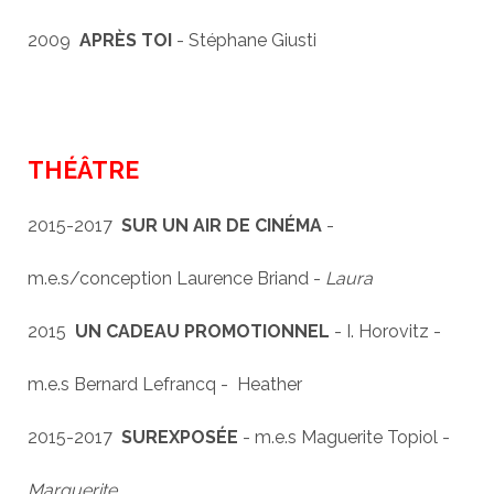
2009
APRÈS TOI
- Stéphane Giusti
THÉÂTRE
2015-2017
SUR UN AIR DE CINÉMA
-
m.e.s/conception Laurence Briand -
Laura
2015
UN CADEAU PROMOTIONNEL
- I. Horovitz -
m.e.s Bernard Lefrancq - Heather
2015-2017
SUREXPOSÉE
- m.e.s Maguerite Topiol -
Marguerite