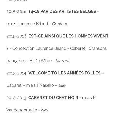
2015-2018
14-18 PAR DES ARTISTES BELGES
-
m.e.s Laurence Briand -
Conteur
2015-2016
EST-CE AINSI QUE LES HOMMES VIVENT
,
?
- Conception Laurence Briand - Cabaret
chansons
françaises - H. De Wilde -
Margot
2013-2014
WELCOME TO LES ANNÉES FOLLES
–
Cabaret – m.e.s I. Nasello –
Elle
2012-2013
CABARET DU CHAT NOIR -
m.e.s R.
Vandepoortaele -
Nini